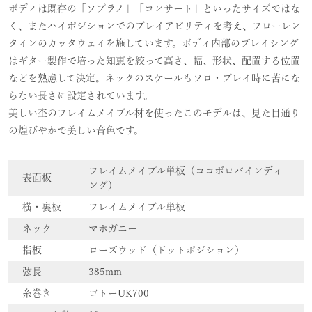
ボディは既存の「ソプラノ」「コンサート」といったサイズではな
く、またハイポジションでのプレイアビリティを考え、フローレン
タインのカッタウェイを施しています。ボディ内部のブレイシング
はギター製作で培った知恵を絞って高さ、幅、形状、配置する位置
などを熟慮して決定。ネックのスケールもソロ・プレイ時に苦にな
らない長さに設定されています。
美しい杢のフレイムメイプル材を使ったこのモデルは、見た目通り
の煌びやかで美しい音色です。
フレイムメイプル単板（ココボロバインディ
表面板
ング）
横・裏板
フレイムメイプル単板
ネック
マホガニー
指板
ローズウッド（ドットポジション）
弦長
385mm
糸巻き
ゴトーUK700