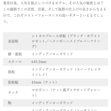
発売以来、人気を独占しつづけるモデル、その人気の秘密とは？
この価格でこの音質、音量、そして抜群の仕上げの良さからなるも
ので、これぞコストパフォーマンスの高いギターといえるでしょ
う。
シトカスプルース単板（ブラック・ホワイト
表面板
ロゼット／ヘリンボーンメイプルパーフリン
グ）
横・裏板
インディアンローズウッド
スケール
645.2mm
インディアンローズウッド（スノーフレイク
指板
インレイ）
指板幅
43mm（ナット）
マホガニー（ナット裏ダイヤモンドヴォルー
ネック
ト）
駒
インディアンローズウッド
インディアンローズウッド（トーチインレ