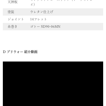
天神板
イ）
塗装
ウレタン仕上げ
ジョイント
14フレット
糸巻き
ゴトー SD90-06MN
D プリウォー 紹介動画