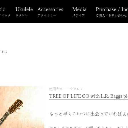
tic
Ukulele
Accessories
Media
Purchase / In
ティック
ウクレレ
アクセサリー
メディア
ご購入・お問い合わせ
ボイス
使用ギター・ウクレレ
TREE OF LIFE CO with L.R. Baggs pi
もっと早くこいつに出会っていればよ