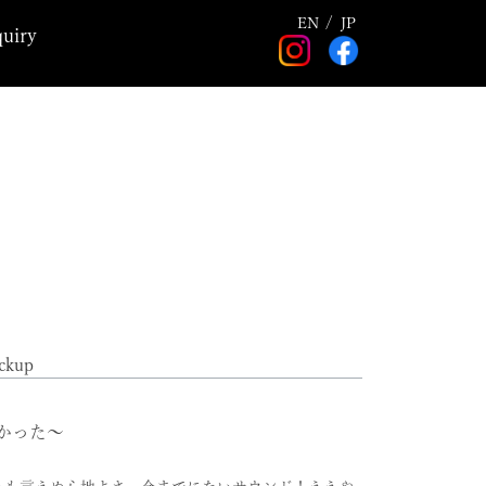
EN
JP
quiry
ckup
かった～