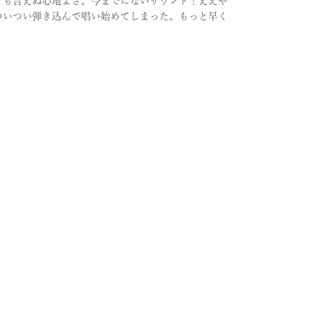
とも言えぬ心地よさ。今までにないサウンド！ええや
ついつい弾き込んで唱い始めてしまった。もっと早く