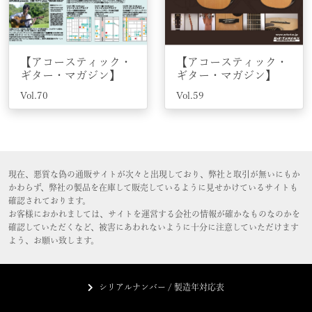
【アコースティック・
【アコースティック・
ギター・マガジン】
ギター・マガジン】
Vol.70
Vol.59
現在、悪質な偽の通販サイトが次々と出現しており、弊社と取引が無いにもか
かわらず、弊社の製品を在庫して販売しているように見せかけているサイトも
確認されております。
お客様におかれましては、サイトを運営する会社の情報が確かなものなのかを
確認していただくなど、被害にあわれないように十分に注意していただけます
よう、お願い致します。
シリアルナンバー / 製造年対応表