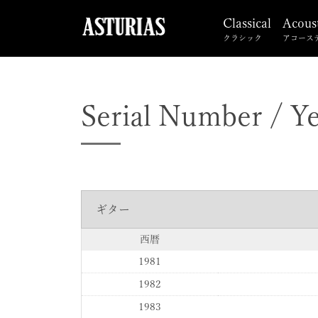
Classical
Acous
クラシック
アコース
Serial Number / Y
ギター
西暦
1981
1982
1983