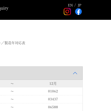
EN
JP
quiry
ー／製造年対応表
〜
12月
〜
01062
〜
03437
〜
06588