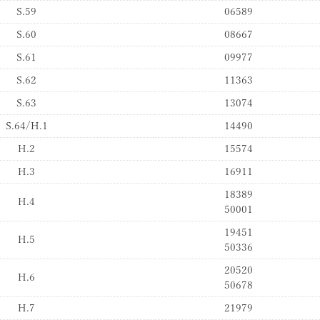
S.59
06589
S.60
08667
S.61
09977
S.62
11363
S.63
13074
S.64/H.1
14490
H.2
15574
H.3
16911
18389
H.4
50001
19451
H.5
50336
20520
H.6
50678
H.7
21979