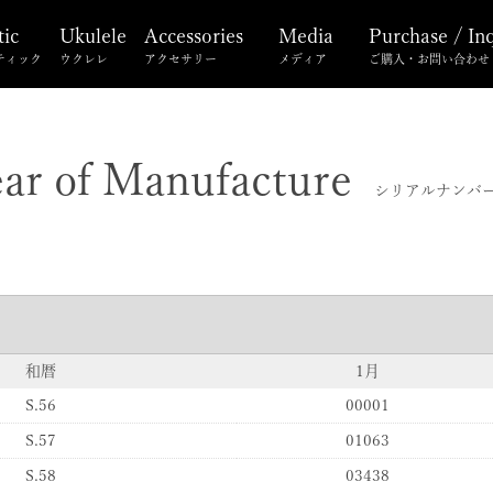
tic
Ukulele
Accessories
Media
Purchase / In
ティック
ウクレレ
アクセサリー
メディア
ご購入・お問い合わせ
ear of Manufacture
シリアルナンバ
和暦
1月
S.56
00001
S.57
01063
S.58
03438