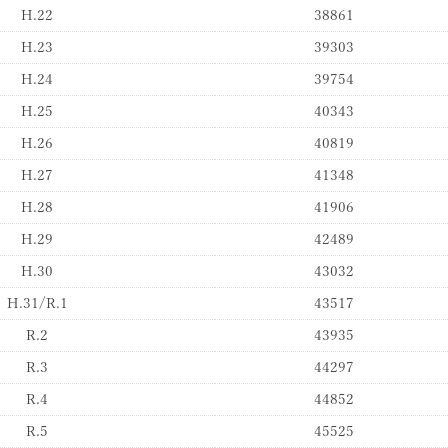
H.22
38861
H.23
39303
H.24
39754
H.25
40343
H.26
40819
H.27
41348
H.28
41906
H.29
42489
H.30
43032
H.31/R.1
43517
R.2
43935
R.3
44297
R.4
44852
R.5
45525